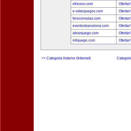
eKiosco.com
Ofertar
e-videojuegos.com
Ofertar
foroconsolas.com
Ofertar
eventosbarcelona.com
Ofertar
abranjuego.com
Ofertar
infojuego.com
Ofertar
<< Categoria Anterior (Internet)
Categori