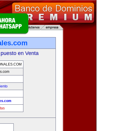
ales.com
 puesto en Venta
ONALES.COM
es.com
iento
es.com
tas