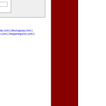
ta.com
|
deuruguay.com
|
s.com
|
meganegocio.com
|