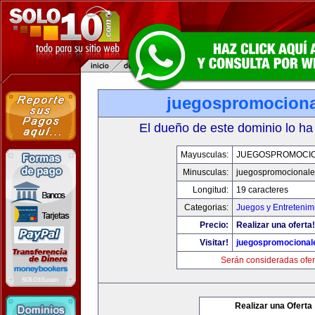
juegospromocion
El dueño de este dominio lo ha
Mayusculas:
JUEGOSPROMOCI
Minusculas:
juegospromocional
Longitud:
19 caracteres
Categorias:
Juegos y Entretenim
Precio:
Realizar una oferta!
Visitar!
juegospromocional
Serán consideradas ofer
Realizar una Oferta