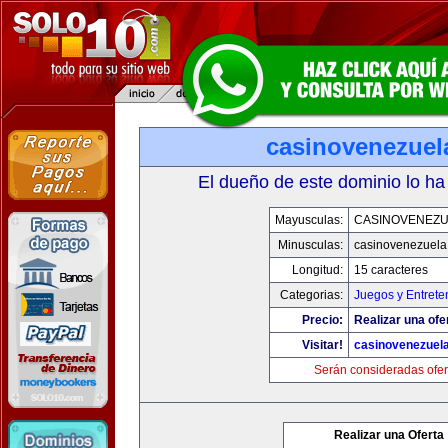
casinovenezuel
El dueño de este dominio lo ha
Mayusculas:
CASINOVENEZ
Minusculas:
casinovenezuela
Longitud:
15 caracteres
Categorias:
Juegos y Entrete
Precio:
Realizar una ofe
Visitar!
casinovenezuel
Serán consideradas ofer
Realizar una Oferta