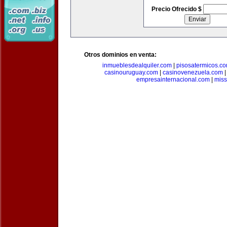
Precio Ofrecido $
Otros dominios en venta:
inmueblesdealquiler.com
|
pisosatermicos.c
casinouruguay.com
|
casinovenezuela.com
empresainternacional.com
|
miss