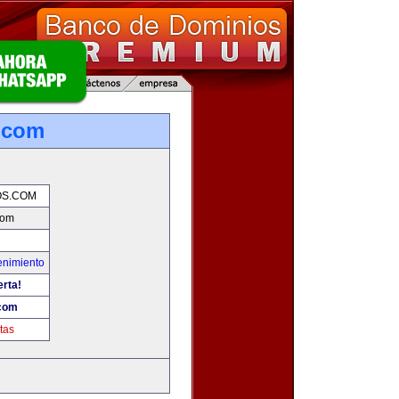
.com
OS.COM
com
enimiento
erta!
.com
tas