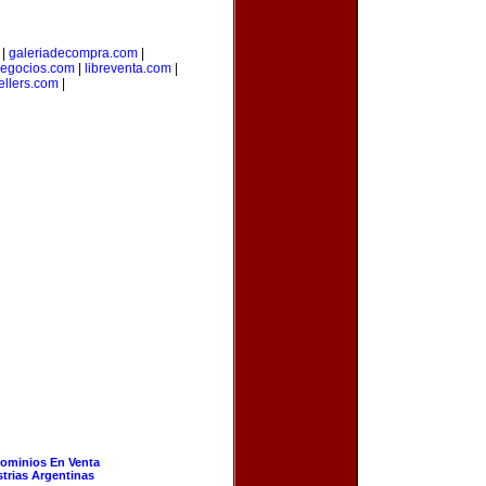
|
galeriadecompra.com
|
egocios.com
|
libreventa.com
|
ellers.com
|
ominios En Venta
strias Argentinas