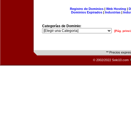
Registro de Dominios
|
Web Hosting
|
D
Dominios Expirados
|
Industrias
|
Indu
Categorías de Dominio:
[Pág. princi
** Precios expre
© 2002/2022 Solo10.com