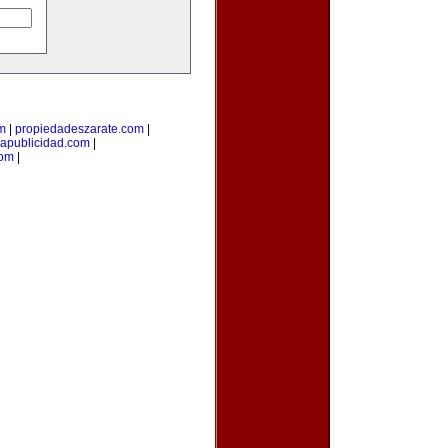
om
|
propiedadeszarate.com
|
iapublicidad.com
|
com
|