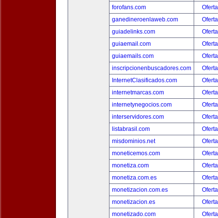
forofans.com
Oferta
ganedineroenlaweb.com
Oferta
guiadelinks.com
Oferta
guiaemail.com
Oferta
guiaemails.com
Oferta
inscripcionenbuscadores.com
Oferta
InternetClasificados.com
Oferta
internetmarcas.com
Oferta
internetynegocios.com
Oferta
interservidores.com
Oferta
listabrasil.com
Oferta
misdominios.net
Oferta
moneticemos.com
Oferta
monetiza.com
Oferta
monetiza.com.es
Oferta
monetizacion.com.es
Oferta
monetizacion.es
Oferta
monetizado.com
Oferta