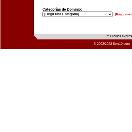
Categorías de Dominio:
[Pág. princi
** Precios expre
© 2002/2022 Solo10.com