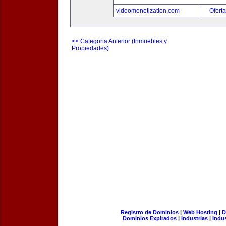
videomonetization.com
Oferta
<< Categoria Anterior (Inmuebles y
Propiedades)
Registro de Dominios
|
Web Hosting
|
D
Dominios Expirados
|
Industrias
|
Indu