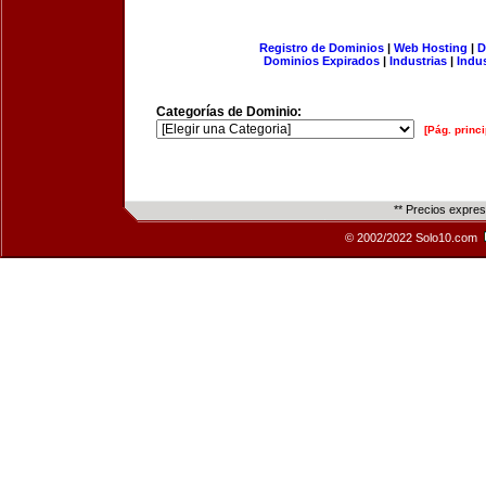
Registro de Dominios
|
Web Hosting
|
D
Dominios Expirados
|
Industrias
|
Indu
Categorías de Dominio:
[Pág. princi
** Precios expre
© 2002/2022 Solo10.com