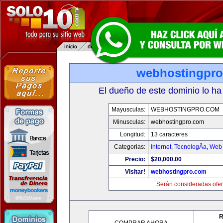
webhostingpr
El dueño de este dominio lo ha
Mayusculas:
WEBHOSTINGPRO.COM
Minusculas:
webhostingpro.com
Longitud:
13 caracteres
Categorias:
Internet
,
TecnologÃ­a
,
Web 
Precio:
$20,000.00
Visitar!
webhostingpro.com
Serán consideradas ofer
R