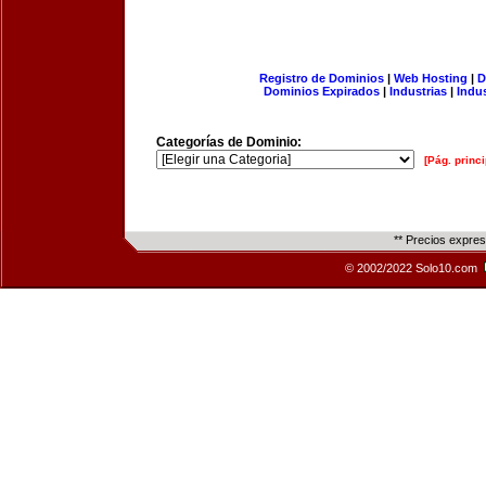
Registro de Dominios
|
Web Hosting
|
D
Dominios Expirados
|
Industrias
|
Indu
Categorías de Dominio:
[Pág. princi
** Precios expre
© 2002/2022 Solo10.com