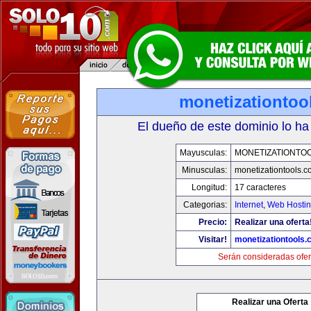
monetizationtoo
El dueño de este dominio lo ha
Mayusculas:
MONETIZATIONTO
Minusculas:
monetizationtools.
Longitud:
17 caracteres
Categorias:
Internet
,
Web Hostin
Precio:
Realizar una oferta
Visitar!
monetizationtools
Serán consideradas ofer
Realizar una Oferta