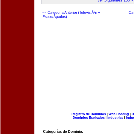
Ver Siguientes 150 >
<< Categoria Anterior (TelevisiÃ³n y
Cat
EspectÃ¡culos)
Registro de Dominios
|
Web Hosting
|
D
Dominios Expirados
|
Industrias
|
Indu
Categorías de Dominio: