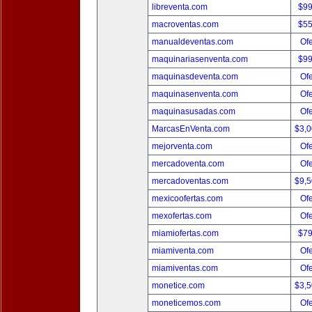
libreventa.com
$9
macroventas.com
$5
manualdeventas.com
Ofe
maquinariasenventa.com
$9
maquinasdeventa.com
Ofe
maquinasenventa.com
Ofe
maquinasusadas.com
Ofe
MarcasEnVenta.com
$3,
mejorventa.com
Ofe
mercadoventa.com
Ofe
mercadoventas.com
$9,
mexicoofertas.com
Ofe
mexofertas.com
Ofe
miamiofertas.com
$7
miamiventa.com
Ofe
miamiventas.com
Ofe
monetice.com
$3,
moneticemos.com
Ofe