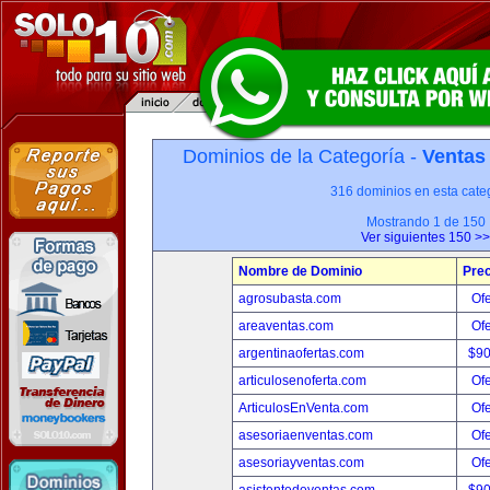
Dominios de la Categoría -
Ventas
316 dominios en esta categ
Mostrando 1 de 150
Ver siguientes 150 >>
Nombre de Dominio
Prec
agrosubasta.com
Ofe
areaventas.com
Ofe
argentinaofertas.com
$9
articulosenoferta.com
Ofe
ArticulosEnVenta.com
Ofe
asesoriaenventas.com
Ofe
asesoriayventas.com
Ofe