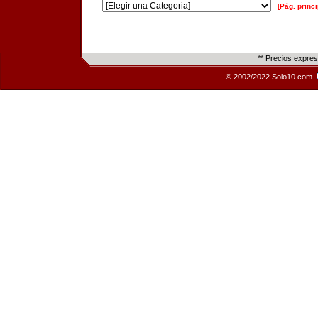
[Pág. princi
** Precios expre
© 2002/2022 Solo10.com