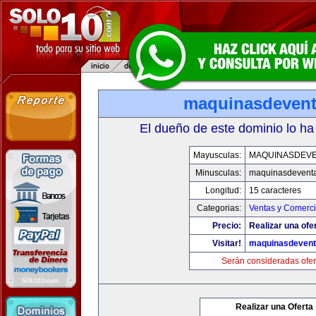
maquinasdeven
El dueño de este dominio lo ha
Mayusculas:
MAQUINASDEV
Minusculas:
maquinasdevent
Longitud:
15 caracteres
Categorias:
Ventas y Comerci
Precio:
Realizar una ofe
Visitar!
maquinasdeven
Serán consideradas ofer
Realizar una Oferta