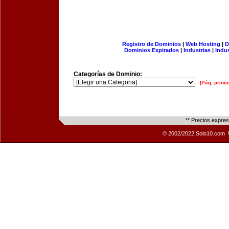
Registro de Dominios
|
Web Hosting
|
D
Dominios Expirados
|
Industrias
|
Indu
Categorías de Dominio:
[Pág. princi
** Precios expre
© 2002/2022 Solo10.com