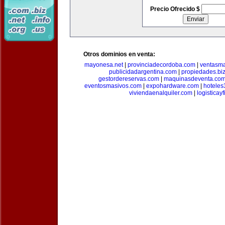
Precio Ofrecido $
Otros dominios en venta:
mayonesa.net
|
provinciadecordoba.com
|
ventasma
publicidadargentina.com
|
propiedades.bi
gestordereservas.com
|
maquinasdeventa.co
eventosmasivos.com
|
expohardware.com
|
hotele
viviendaenalquiler.com
|
logisticay