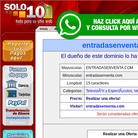
entradasenvent
El dueño de este dominio lo ha
Mayusculas:
ENTRADASENVENTA.COM
Minusculas:
entradasenventa.com
Longitud:
15 caracteres
Categorias:
TelevisiÃ³n y EspectÃ¡culos
,
Ve
Precio:
Realizar una oferta!
Visitar!
entradasenventa.com
Serán consideradas ofer
Realizar una Oferta