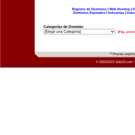
Registro de Dominios
|
Web Hosting
|
D
Dominios Expirados
|
Industrias
|
Indu
Categorías de Dominio:
[Pág. princi
** Precios expre
© 2002/2022 Solo10.com