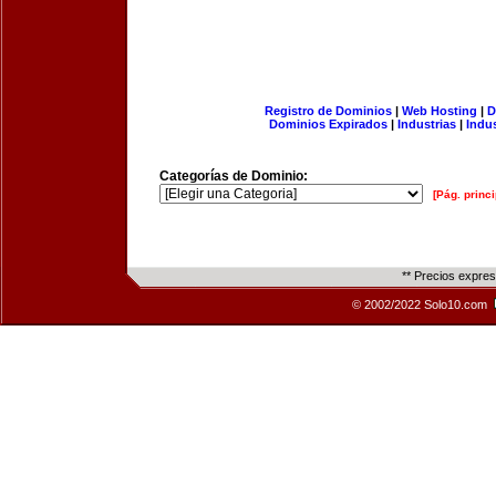
Registro de Dominios
|
Web Hosting
|
D
Dominios Expirados
|
Industrias
|
Indu
Categorías de Dominio:
[Pág. princi
** Precios expre
© 2002/2022 Solo10.com