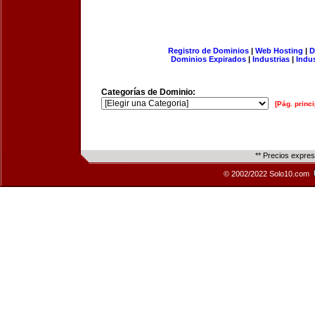
Registro de Dominios
|
Web Hosting
|
D
Dominios Expirados
|
Industrias
|
Indu
Categorías de Dominio:
[Pág. princi
** Precios expre
© 2002/2022 Solo10.com