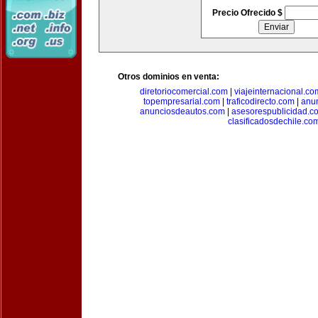
Precio Ofrecido $
Otros dominios en venta:
diretoriocomercial.com
|
viajeinternacional.co
topempresarial.com
|
traficodirecto.com
|
anu
anunciosdeautos.com
|
asesorespublicidad.c
clasificadosdechile.co