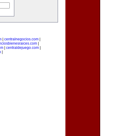
m
|
centralnegocios.com
|
nciosbienesraices.com
|
om
|
centraldejuego.com
|
m
|