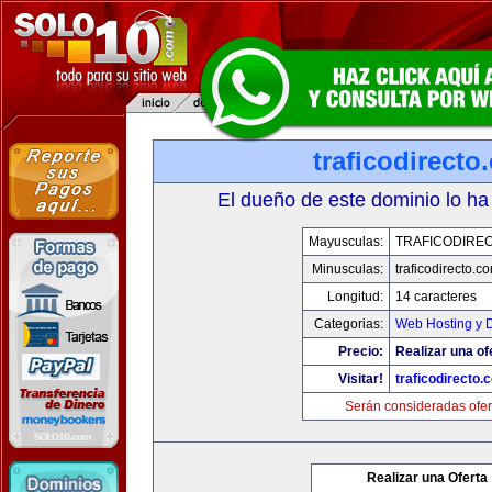
traficodirecto
El dueño de este dominio lo ha
Mayusculas:
TRAFICODIRE
Minusculas:
traficodirecto.c
Longitud:
14 caracteres
Categorias:
Web Hosting y 
Precio:
Realizar una of
Visitar!
traficodirecto.
Serán consideradas ofer
Realizar una Oferta