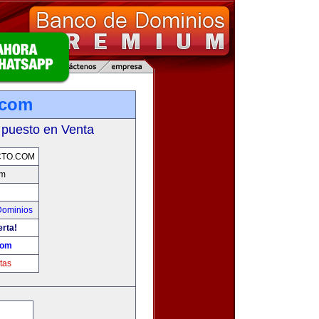
.com
 puesto en Venta
CTO.COM
om
Dominios
erta!
com
tas