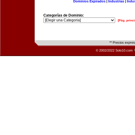
Dominios Expirados
|
Industrias
|
Indu
Categorías de Dominio:
[Pág. princi
** Precios expre
© 2002/2022 Solo10.com