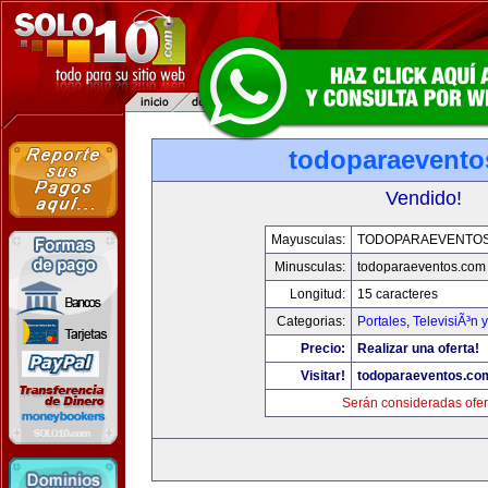
todoparaevento
Vendido!
Mayusculas:
TODOPARAEVENTO
Minusculas:
todoparaeventos.com
Longitud:
15 caracteres
Categorias:
Portales
,
TelevisiÃ³n 
Precio:
Realizar una oferta!
Visitar!
todoparaeventos.co
Serán consideradas ofer