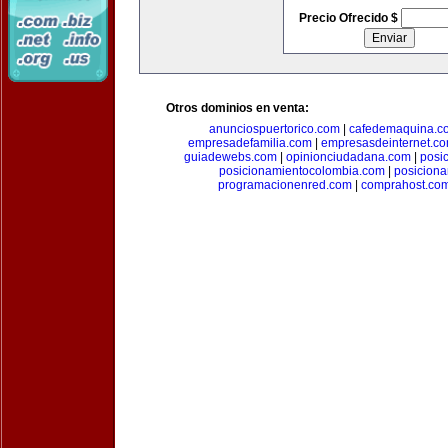
Precio Ofrecido $
Otros dominios en venta:
anunciospuertorico.com
|
cafedemaquina.c
empresadefamilia.com
|
empresasdeinternet.c
guiadewebs.com
|
opinionciudadana.com
|
posi
posicionamientocolombia.com
|
posicion
programacionenred.com
|
comprahost.co