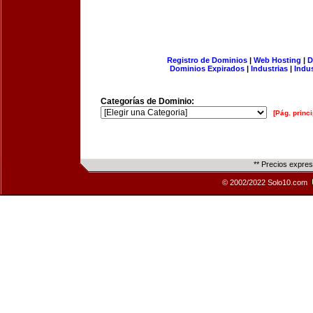
Registro de Dominios
|
Web Hosting
|
D
Dominios Expirados
|
Industrias
|
Indu
Categorías de Dominio:
[Pág. princi
** Precios expre
© 2002/2022 Solo10.com