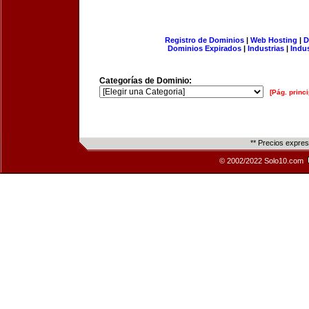
Registro de Dominios
|
Web Hosting
|
D
Dominios Expirados
|
Industrias
|
Indu
Categorías de Dominio:
[Pág. princi
** Precios expre
© 2002/2022 Solo10.com