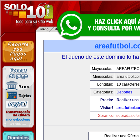
areafutbol.
El dueño de este dominio lo ha
Mayusculas:
AREAFUTBO
Minusculas:
areafutbol.co
Longitud:
10 caracteres
Categorias:
Deportes
Precio:
Realizar una 
Visitar!
areafutbol.c
Serán consideradas ofer
Realizar una Oferta