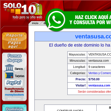
ventasusa.
El dueño de este dominio lo ha
Mayusculas:
VENTASUSA.C
Minusculas:
ventasusa.com
Longitud:
9 caracteres
Categorias:
Ventas y Comerc
Precio:
$750.00
Visitar!
ventasusa.com
Serán consideradas ofer
R