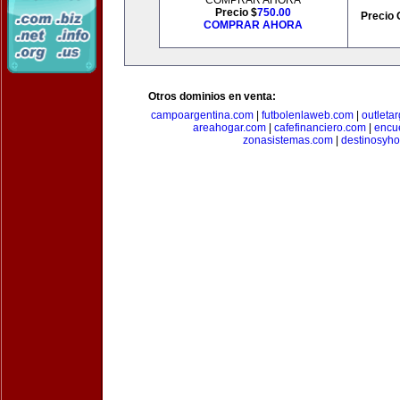
COMPRAR AHORA
Precio $
750.00
Precio 
COMPRAR AHORA
Otros dominios en venta:
campoargentina.com
|
futbolenlaweb.com
|
outleta
areahogar.com
|
cafefinanciero.com
|
encu
zonasistemas.com
|
destinosyho