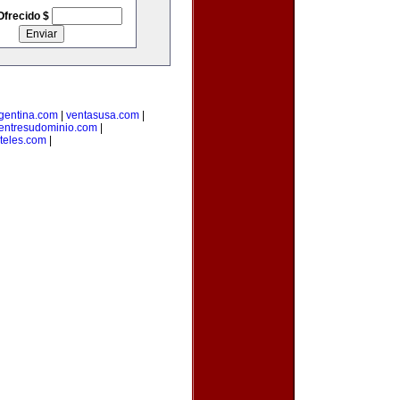
Ofrecido $
rgentina.com
|
ventasusa.com
|
entresudominio.com
|
teles.com
|