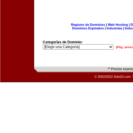
Registro de Dominios
|
Web Hosting
|
D
Dominios Expirados
|
Industrias
|
Indu
Categorías de Dominio:
[Pág. princi
** Precios expre
© 2002/2022 Solo10.com