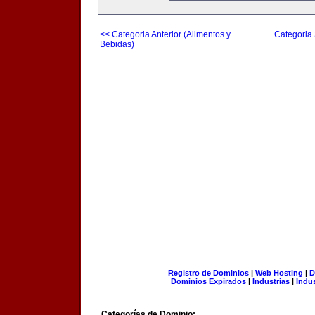
<< Categoria Anterior (Alimentos y
Categoria 
Bebidas)
Registro de Dominios
|
Web Hosting
|
D
Dominios Expirados
|
Industrias
|
Indu
Categorías de Dominio: