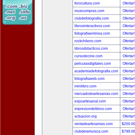
forocultura.com
Ofertar
musicompras.com
Ofertar
clubdefotografia.com
Ofertar
librosinteractivos.com
Ofertar
fotografiaenlinea.com
Ofertar
rockchileno.com
Ofertar
librosdidacticos.com
Ofertar
cursodecine.com
Ofertar
peliculasdigitales.com
Ofertar
academiadefotografia.com
Ofertar
fotografiaweb.com
Ofertar
minilibro.com
Ofertar
mercadodeartesanias.com
Ofertar
expoartesanal.com
Ofertar
impresiondelibros.com
Ofertar
actuacion.org
Ofertar
ventadeartesanias.com
$200.0
clubdelamusica.com
$799.0