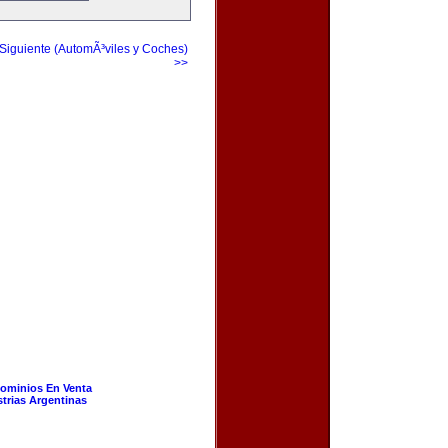
Siguiente (AutomÃ³viles y Coches)
>>
ominios En Venta
strias Argentinas